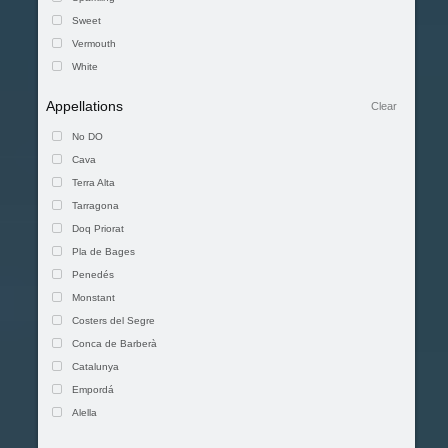
Sweet
Vermouth
White
Appellations
Clear
No DO
Cava
Terra Alta
Tarragona
Doq Priorat
Pla de Bages
Penedés
Monstant
Costers del Segre
Conca de Barberà
Catalunya
Empordá
Alella