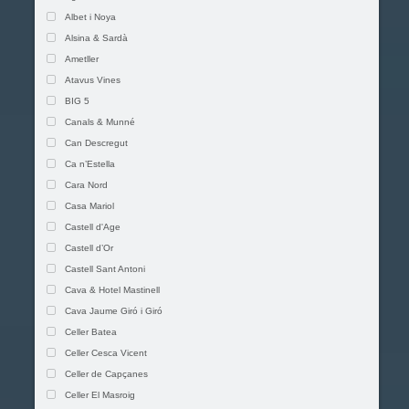
Albet i Noya
Alsina & Sardà
Ametller
Atavus Vines
BIG 5
Canals & Munné
Can Descregut
Ca n’Estella
Cara Nord
Casa Mariol
Castell d'Age
Castell d’Or
Castell Sant Antoni
Cava & Hotel Mastinell
Cava Jaume Giró i Giró
Celler Batea
Celler Cesca Vicent
Celler de Capçanes
Celler El Masroig