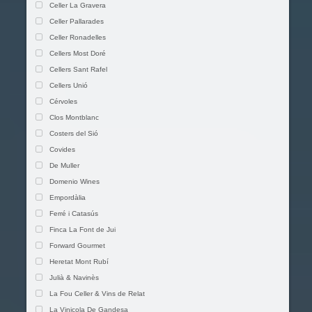
Celler La Gravera
Celler Pallarades
Celler Ronadelles
Cellers Most Doré
Cellers Sant Rafel
Cellers Unió
Cérvoles
Clos Montblanc
Costers del Sió
Covides
De Muller
Domenio Wines
Empordàlia
Ferré i Catasús
Finca La Font de Jui
Forward Gourmet
Heretat Mont Rubí
Julià & Navinès
La Fou Celler & Vins de Relat
La Vinicola De Gandesa