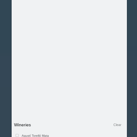
Wineries
Clear
Agustí Torelló Mata