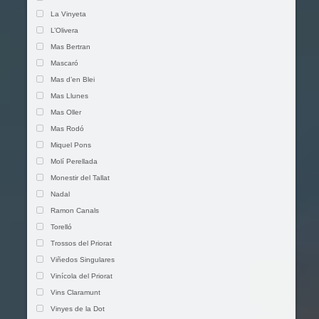
La Vinyeta
L’Olivera
Mas Bertran
Mascaró
Mas d’en Blei
Mas Llunes
Mas Oller
Mas Rodó
Miquel Pons
Molí Perellada
Monestir del Tallat
Nadal
Ramon Canals
Torelló
Trossos del Priorat
Viñedos Singulares
Vinícola del Priorat
Vins Claramunt
Vinyes de la Dot