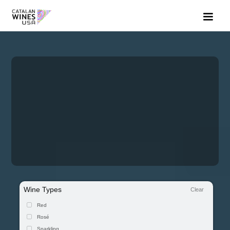
Wine Types
Clear
Red
Rosé
Sparkling