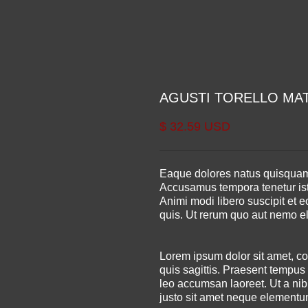
AGUSTI TORELLO MA
$ 32.59 USD
Eaque dolores natus quisqua
Accusamus tempora tenetur ist
Animi modi libero suscipit et e
quis. Ut rerum quo aut nemo e
Lorem ipsum dolor sit amet, co
quis sagittis. Praesent tempus o
leo accumsan laoreet. Ut a nibh
justo sit amet neque elementum