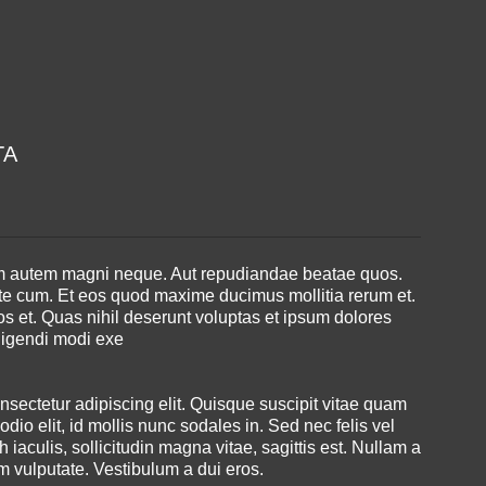
TA
m autem magni neque. Aut repudiandae beatae quos.
e cum. Et eos quod maxime ducimus mollitia rerum et.
os et. Quas nihil deserunt voluptas et ipsum dolores
ligendi modi exe
nsectetur adipiscing elit. Quisque suscipit vitae quam
dio elit, id mollis nunc sodales in. Sed nec felis vel
 iaculis, sollicitudin magna vitae, sagittis est. Nullam a
 vulputate. Vestibulum a dui eros.